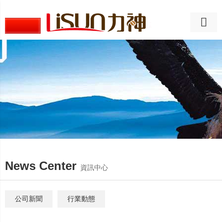
News Center
資訊中心
公司新聞
行業動態