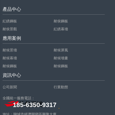
產品中心
紅銹鋼板
耐侯鋼板
耐侯景觀
紅銹幕墻
應用案例
耐候景墻
耐候屏風
耐候幕墻
耐候墻畫
耐候鋼板
耐候鋼板
資訊中心
公司新聞
行業動態
全國統一服務電話：
185-6350-9317
地址：聊城市經濟開發區興隆大廈