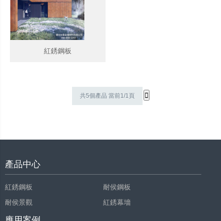
紅銹鋼板
共5個產品 當前1/1頁
產品中心
紅銹鋼板
耐侯鋼板
耐侯景觀
紅銹幕墻
應用案例