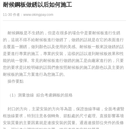
耐候鋼板做銹以后如何施工
11-30 作者：www.okingpay.com
耐候鋼板是不生銹的，但是在很多的場合中是要耐候板進行生銹
的，這就不得不給耐候板進行做銹了，做銹的話就是在它的表面進行
去覆蓋一層銹，做到顏色以及使用的美感。耐候板一般來說做銹的話
是要進行專業的施工，專業的安裝，這樣的話以達到耐候板效果和性
能的統一發揮。常見的耐候板進行做銹的施工是由廠家進行的，只要
您的要求是比較明確的話我們會按照耐候板的施工的顏色以及主要的
耐候板的施工方案進行為您施工的。
操作要點
（1）測量放線 綜合考慮鋼板的規格
封口的方向，主梁安裝的方向等為題，保證放線準確，全面考慮豎
框放線要求，特別注意各個轉角、節點處的尺寸處理。直接影響幕墻
安裝質量的主要因素就是連接安裝的質量。通過連接部位夾件的長條