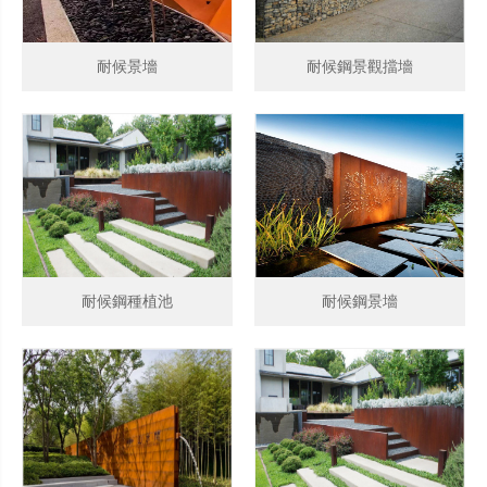
耐候景墻
耐候鋼景觀擋墻
耐候鋼種植池
耐候鋼景墻