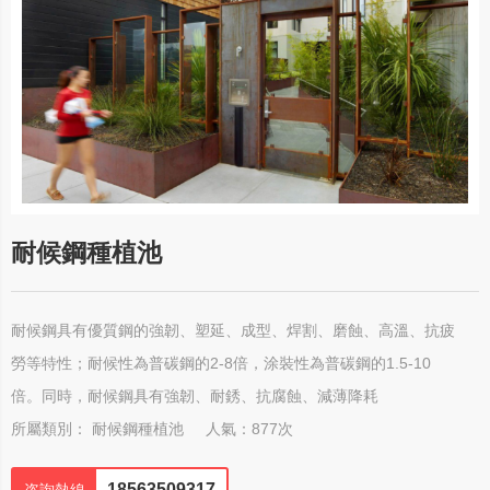
耐候鋼種植池
耐候鋼具有優質鋼的強韌、塑延、成型、焊割、磨蝕、高溫、抗疲
勞等特性；耐候性為普碳鋼的2-8倍，涂裝性為普碳鋼的1.5-10
倍。同時，耐候鋼具有強韌、耐銹、抗腐蝕、減薄降耗
所屬類別： 耐候鋼種植池
人氣：877次
18563509317
咨詢熱線