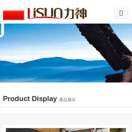
Product Display
產品展示